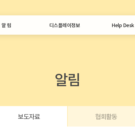
알 림
디스플레이정보
Help Desk
공지사항
일일뉴스
서비스안내
통계
애로사항접수
협회 공지
정보센터
외부 공지
디스플레이 시장
보도자료
통계집
중국디스플레이
알림
협회활동
CEO인사이트
중국 디스플레이 이슈
자료 문의
포토뉴스
특허정보
보유자료
협회일정
노무정보
회원사동정
협회발간
보도자료
협회활동
외부구입
산업정책 정보