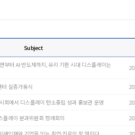
디스플레이 이해
용어집
품목분류 가이드
영상으로 만나는 Display
Subject
화면부터 AI·반도체까지, 유리 기판 시대 디스플레이는
20
센터 실증가동식
20
ay 전시회에서 디스플레이 탄소중립 성과 홍보관 운영
20
디스플레이 분과위원회 정례회의
20
미래인재와 기업을 잇는 취업·진로의 장 열린다
20