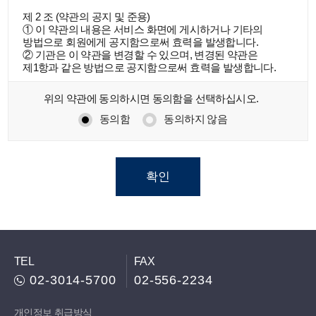
제 2 조 (약관의 공지 및 준용)

① 이 약관의 내용은 서비스 화면에 게시하거나 기타의 
방법으로 회원에게 공지함으로써 효력을 발생합니다.

② 기관은 이 약관을 변경할 수 있으며, 변경된 약관은 
제1항과 같은 방법으로 공지함으로써 효력을 발생합니다.

위의 약관에 동의하시면 동의함을 선택하십시오.
제 3 조 (약관 외 준칙)

이 약관에 명시되지 않은 사항은 전기통신기본법, 
동의함
동의하지 않음
전기통신사업법 및 기타 관련법령의 규정에 의합니다.

제 4 조 (용어의 정의)

이 약관에서 사용하는 용어의 정의는 다음과 같습니다.

- 회원       : 기관과 서비스 이용계약을 체결한 자

- 아이디(ID) : 회원 식별과 회원의 서비스 이용을 위하여 
회원이 선정하고 기관이 승인하는 문자와 숫자 조합

- 비밀번호   : 회원의 비밀 보호를 위해 회원 자신이 설정한 
문자와 숫자의 조합

TEL
FAX
02-3014-5700
02-556-2234
제 2 장   서비스 이용계약

개인정보 취급방식